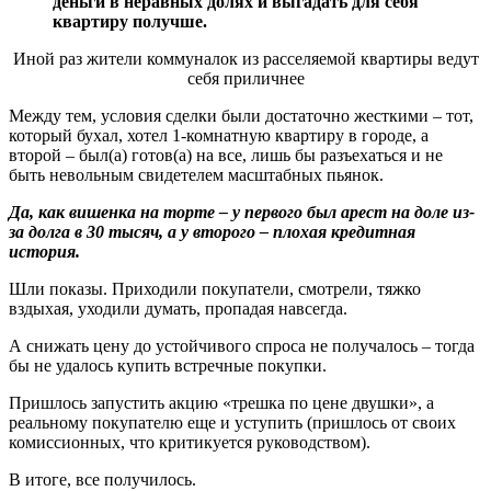
деньги в неравных долях и выгадать для себя
квартиру получше.
Иной раз жители коммуналок из расселяемой квартиры ведут
себя приличнее
Между тем, условия сделки были достаточно жесткими – тот,
который бухал, хотел 1-комнатную квартиру в городе, а
второй – был(а) готов(а) на все, лишь бы разъехаться и не
быть невольным свидетелем масштабных пьянок.
Да, как вишенка на торте – у первого был арест на доле из-
за долга в 30 тысяч, а у второго – плохая кредитная
история.
Шли показы. Приходили покупатели, смотрели, тяжко
вздыхая, уходили думать, пропадая навсегда.
А снижать цену до устойчивого спроса не получалось – тогда
бы не удалось купить встречные покупки.
Пришлось запустить акцию «трешка по цене двушки», а
реальному покупателю еще и уступить (пришлось от своих
комиссионных, что критикуется руководством).
В итоге, все получилось.